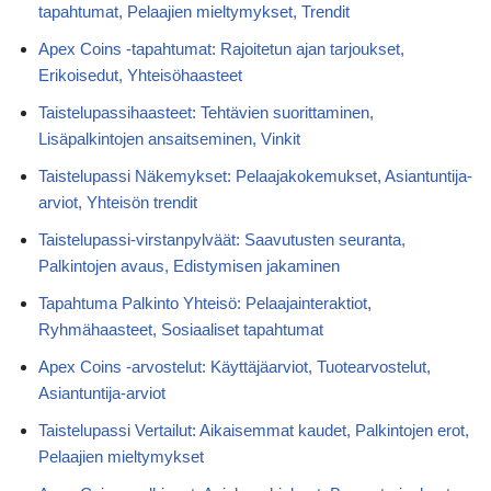
tapahtumat, Pelaajien mieltymykset, Trendit
Apex Coins -tapahtumat: Rajoitetun ajan tarjoukset,
Erikoisedut, Yhteisöhaasteet
Taistelupassihaasteet: Tehtävien suorittaminen,
Lisäpalkintojen ansaitseminen, Vinkit
Taistelupassi Näkemykset: Pelaajakokemukset, Asiantuntija-
arviot, Yhteisön trendit
Taistelupassi-virstanpylväät: Saavutusten seuranta,
Palkintojen avaus, Edistymisen jakaminen
Tapahtuma Palkinto Yhteisö: Pelaajainteraktiot,
Ryhmähaasteet, Sosiaaliset tapahtumat
Apex Coins -arvostelut: Käyttäjäarviot, Tuotearvostelut,
Asiantuntija-arviot
Taistelupassi Vertailut: Aikaisemmat kaudet, Palkintojen erot,
Pelaajien mieltymykset