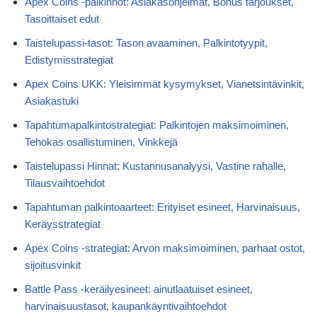
Apex Coins -palkinnot: Asiakasohjelmat, Bonus tarjoukset,
Tasoittaiset edut
Taistelupassi-tasot: Tason avaaminen, Palkintotyypit,
Edistymisstrategiat
Apex Coins UKK: Yleisimmät kysymykset, Vianetsintävinkit,
Asiakastuki
Tapahtumapalkintostrategiat: Palkintojen maksimoiminen,
Tehokas osallistuminen, Vinkkejä
Taistelupassi Hinnat: Kustannusanalyysi, Vastine rahalle,
Tilausvaihtoehdot
Tapahtuman palkintoaarteet: Erityiset esineet, Harvinaisuus,
Keräysstrategiat
Apex Coins -strategiat: Arvon maksimoiminen, parhaat ostot,
sijoitusvinkit
Battle Pass -keräilyesineet: ainutlaatuiset esineet,
harvinaisuustasot, kaupankäyntivaihtoehdot