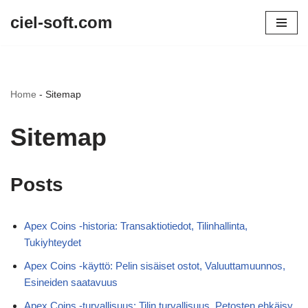
ciel-soft.com
Skip
to
content
Home
-
Sitemap
Sitemap
Posts
Apex Coins -historia: Transaktiotiedot, Tilinhallinta,
Tukiyhteydet
Apex Coins -käyttö: Pelin sisäiset ostot, Valuuttamuunnos,
Esineiden saatavuus
Apex Coins -turvallisuus: Tilin turvallisuus, Petosten ehkäisy,