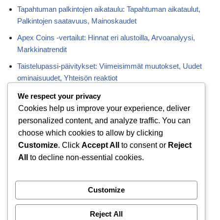
Tapahtuman palkintojen aikataulu: Tapahtuman aikataulut,
Palkintojen saatavuus, Mainoskaudet
Apex Coins -vertailut: Hinnat eri alustoilla, Arvoanalyysi,
Markkinatrendit
Taistelupassi-päivitykset: Viimeisimmät muutokset, Uudet
ominaisuudet, Yhteisön reaktiot
Taistelupassi-tapahtumat: Erityiset tehtävät, Rajoitetun ajan
We respect your privacy
palkinnot, Yhteistyötapahtumat
Cookies help us improve your experience, deliver
personalized content, and analyze traffic. You can
Taistelupassi-ihot: Eksklusiiviset mallit, hahmovalinnat,
choose which cookies to allow by clicking
kausiteemat
Customize
. Click
Accept All
to consent or
Reject
All
to decline non-essential cookies.
Categories
Customize
Apex Coins -lunastus
Taistelupassi Palkinnot
Reject All