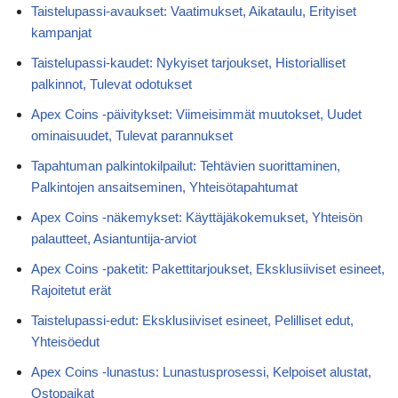
Taistelupassi-avaukset: Vaatimukset, Aikataulu, Erityiset
kampanjat
Taistelupassi-kaudet: Nykyiset tarjoukset, Historialliset
palkinnot, Tulevat odotukset
Apex Coins -päivitykset: Viimeisimmät muutokset, Uudet
ominaisuudet, Tulevat parannukset
Tapahtuman palkintokilpailut: Tehtävien suorittaminen,
Palkintojen ansaitseminen, Yhteisötapahtumat
Apex Coins -näkemykset: Käyttäjäkokemukset, Yhteisön
palautteet, Asiantuntija-arviot
Apex Coins -paketit: Pakettitarjoukset, Eksklusiiviset esineet,
Rajoitetut erät
Taistelupassi-edut: Eksklusiiviset esineet, Pelilliset edut,
Yhteisöedut
Apex Coins -lunastus: Lunastusprosessi, Kelpoiset alustat,
Ostopaikat